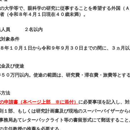
の大学等で、眼科学の研究に従事することを希望する外国（Ａ
者（令和８年４月１日現在４０歳未満）。
集人員 ２名以内
成対象条件
８年１０月１日から令和９年９月３０日までの間に、３ヵ月以
成金及び使途
５０万円以内。使途の範囲は、研究費・滞在費・旅費等とす
募方法
の申請書（
本ページ上部 ※
に添付）
に必要事項を記入し、対
則１部、もしくは研究計画書及び現地のスーパーバイザーから
事務局あてレターパックライト等の書留形式にて郵送すること
の主任教授の推薦を必要する。