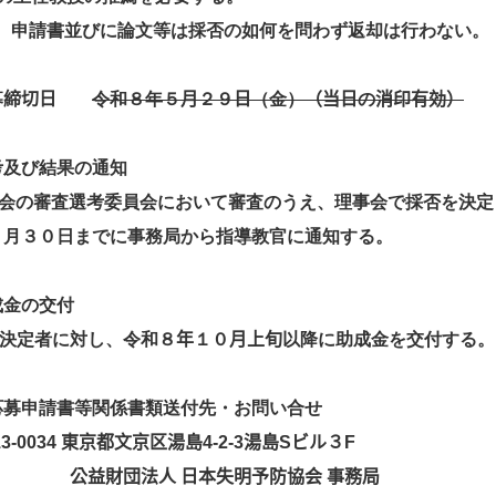
、申請書並びに論文等は採否の如何を問わず返却は行わない。
募
締切日
令和８年５
月
２９
日
（金）
（当日
の
消印有効）
考及び結果の通知
会の審査選考委員会において審査のうえ、理事会で採否を決定
９月３０日までに事務局から指導教官に通知する。
成金の交付
決定者に対し、令和８
年
１０
月上旬
以降に助成金を交付する。
応募申請書等関係書類送付先・お問い合せ
13-0034
東京都文京区湯島
4-2-3
湯島
S
ビル３
F
公益財団法人
日本失明予防協会
事務局