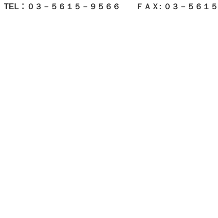
TEL
：
０３－５６１５－９５６６ ＦＡＸ
:
０３－５６１５