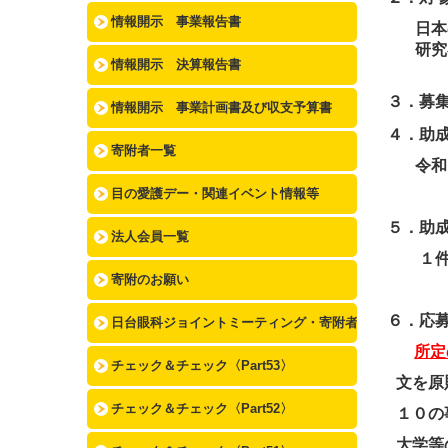
情報開示 事業報告書
日本
研究
情報開示 決算報告書
３．募
情報開示 事業計画書及び収支予算書
４．助
寄附者一覧
令和
目の愛護デー・関連イベント情報等
５．助
法人会員一覧
１件
寄附のお願い
６．応
日台眼科ジョイントミーティング・寄附者一覧
所定
チェック＆チェック〈Part53〉
文を原
チェック＆チェック〈Part52〉
１０の
大学等