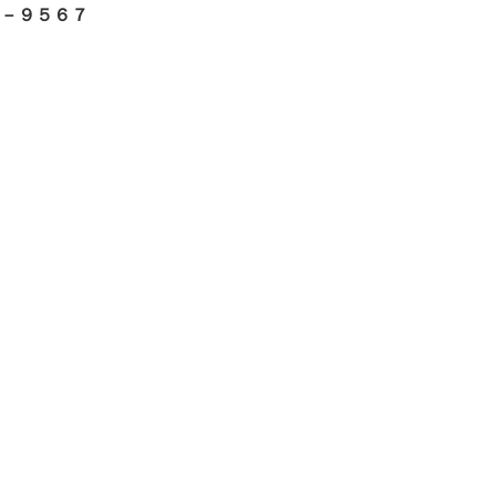
－９５６７