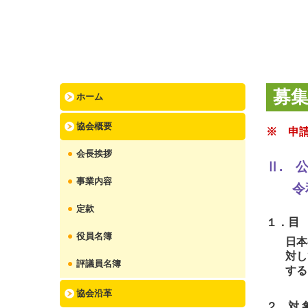
募
ホーム
協会概要
※
申
会長挨拶
Ⅱ. 
事業内容
令
定款
１．
役員名簿
日本
対し
評議員名簿
する
協会沿革
２．
対