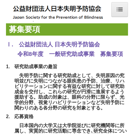
ホーム
募集要項
協会概要
Ⅰ. 公益財団法人 日本失明予防協会
会長挨拶
令和8年
度 一般研究助成事業 募集要項
事業内容
1.
研究助成事業の趣旨
定款
失明予防に関する研究助成として、失明原因の究
明並びに失明につながる眼疾患の予防、治療、リハ
役員名簿
ビリテーションに関する有益な研究に対して研究助
成金を交付し、これらの研究が円滑に進展するよう
評議員名簿
援助する。助成の対象は、眼科の分野に限らず、光
学的分野、視覚リハビリテーションなど失明予防に
関わりのある各分野の研究を対象とする。
協会沿革
2.
応募資格
情報開示 事業報告書
日本国内の大学又は大学院並びに研究機関等に所
属し、実質的に研究活動に専念でき､研究全体につい