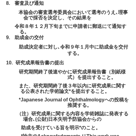
イベント情報
8.
審査及び通知
本協会の審査選考委員会において選考のうえ､理事
１００周年記念事業
会で採否を決定し、その結果を
令和８年１２月下旬までに申請者に郵送にて通知す
リンク集
る。
9.
助成金の交付
助成決定者に対し､令和９年１月中に助成金を交付
する。
10.
研究成果報告書の提出
研究期間終了後速やかに研究成果報告書（別紙様
式）を提出すること。
また、研究期間終了後３年以内に研究成果に関す
る公表された学術論文
*
を提出すること。
*Japanese Journal of Ophthalmology
への投稿を
推奨する。
（注）研究成果に関する内容を学術雑誌に発表する
場合､
(
公財
)
日本失明予防協会からの
助成を受けている旨を明示
*
のこと。