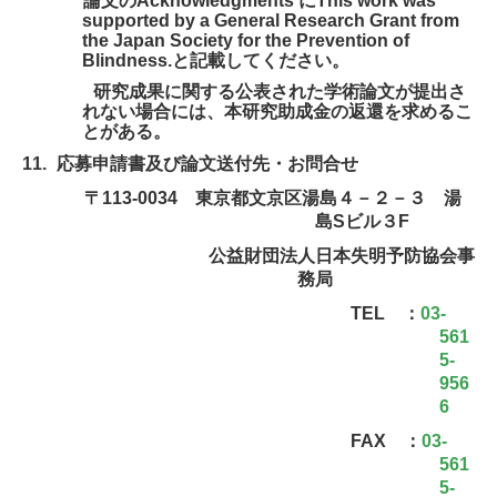
*
論文の
A
cknowledgments
に
This work was
supported by a General Research Grant from
the Japan Society for the Prevention of
Blindness.
と記載してください。
研究成果に関する公表された学術論文が提出さ
れない場合には、本研究助成金の返還を求めるこ
とがある。
11.
応募申請書及び論文送付先・お問合せ
〒
113-0034
東京都文京区湯島４－２－３ 湯
島
S
ビル３
F
公益財団法人日本失明予防協会事
務局
TEL
：
03-
561
5-
956
6
FAX
：
03-
561
5-