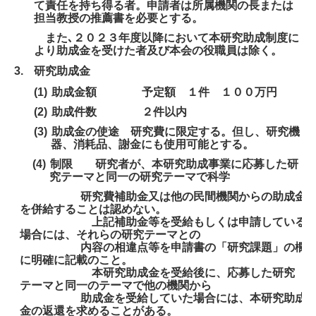
情報開示 決算報告書
て責任を持ち得る者。申請者は所属機関の長または
担当教授の推薦書を必要とする。
情報開示 事業計画書及び収支予算書
また､２０２３年度以降において本研究助成制度に
より助成金を受けた者及び本会の役職員は除く。
寄附者一覧
3.
研究助成金
目の愛護デー・関連イベント情報等
(1)
助成金額 予定額 １件 １００万円
(2)
助成件数 ２件以内
法人会員一覧
(3)
助成金の使途 研究費に限定する。但し、研究機
器、消耗品、謝金にも使用可能とする。
寄附のお願い
(4)
制限 研究者が、本研究助成事業に応募した研
究テーマと同一の研究テーマで科学
日台眼科ジョイントミーティング・寄附者一覧
研究費補助金又は他の民間機関からの助成金
を併給することは認めない。
チェック＆チェック〈Part53〉
上記補助金等を受給もしくは申請している
場合には、それらの研究テーマとの
チェック＆チェック〈Part52〉
内容の相違点等を申請書の「研究課題」の欄
に明確に記載のこと。
本研究助成金を受給後に、応募した研究
チェック＆チェック〈Part51〉
テーマと同一のテーマで他の機関から
助成金を受給していた場合には、本研究助成
チェック＆チェック〈Part50〉
金の返還を求めることがある。