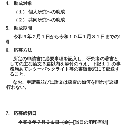
4.
助成対象
チェック＆チェック〈Part49〉
（１） 個人研究への助成
チェック＆チェック〈Part48〉
（２） 共同研究への助成
5.
助成期間
研究助成事業 一般研究助成
令和９
年
２
月
１日から令和１０
年
１
月
３１日までの
1
年間
募集要項 一般研究助成事業
6.
応募方法
研究助成事業 留学研究助成
所定の申請書に必要事項を記入し、研究者の著書と
しての主な論文３篇以内を添付のうえ、下記１１
.
の事
募集要項 留学研究助成事業
務局あてレターパックライト等の書留形式にて郵送す
ること。
留学研究助成者からの便り
なお、申請書並びに論文は採否の如何を問わず返却
は行わない。
入会のお願い
個人会員
7.
応募締切日
寄附「遺贈」
令和８年７月３１日（金）
[
当日の消印有効
]